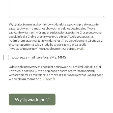
Wysyłając formularz kontaktowy udzielasz zgody na przetwarzanie
zawartych w nim danych osobowych w celu odpowiedzi na Twoje
zapytanie w ramach którego przedstawiona zostanie Ci przygotowana
specjalnie dla Ciebie oferta w oparciu o treść Twojego zapytania.
Podmiotem przetwarzającym dane jest Tree Development Group sp. z
o.o. Management sp. k. z siedzibą w Warszawie oraz spółki
inwestycyjne z grupy Tree Development Group
ROZWIŃ
poprzez e-mail, telefon, SMS, MMS
Udzielenie powyższych zgód jest dobrowolne. Pamiętaj jednak, że jej
udzielenie pozwoli Ci być na bieżąco z naszą ofertą, promocjami i
wydarzeniami. Pamiętaj też, że możesz z łatwością cofnąć każdą zgodę
w dowolnym momencie.
ROZWIŃ