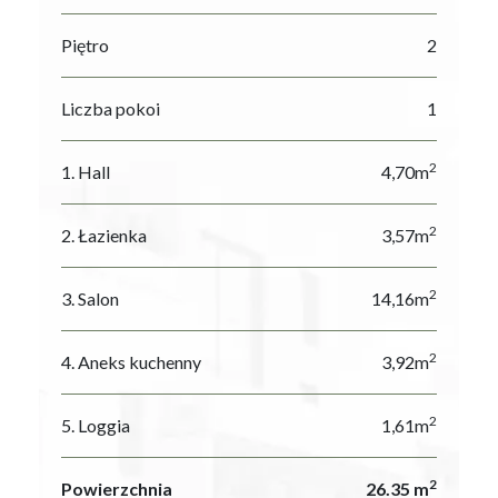
Piętro
2
Liczba pokoi
1
2
1. Hall
4,70m
2
2. Łazienka
3,57m
2
3. Salon
14,16m
2
4. Aneks kuchenny
3,92m
2
5. Loggia
1,61m
2
Powierzchnia
26.35 m