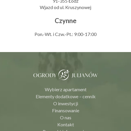
91-355 Łódź
Wjazd od ul. Kruszynowej
Czynne
Pon.-Wt. i Czw.-Pt.: 9:00-17:00
Wybierz apartament
Elementy dodatkowe – cennik
O inwestycji
Finansowanie
O nas
Kontakt