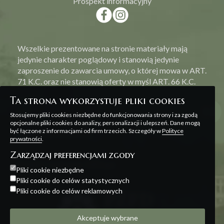
Prospekt informacyjny
Wszelkie prezentowane na stronie materiały mają
jedynie charakter poglądowy i stanowią jedynie
zaproszenie do zawarcia umowy, o której mowa w ART.
71 K.C. oraz nie stanowią oferty w myśl ART. 66 K.C.
Ta strona wykorzystuje pliki cookies
Stosujemy pliki cookies niezbędne do funkcjonowania strony i za zgodą
opcjonalne pliki cookies do analizy, personalizacji i ulepszeń. Dane mogą
być łączone z informacjami od firm trzecich. Szczegóły w
Polityce
Polityka prywatności
prywatności
.
Zarządzaj preferencjami zgody
Projekt i realizacja:
Offteam
Pliki cookie niezbędne
Pliki cookie do celów statystycznych
Pliki cookie do celów reklamowych
Akceptuje wybrane