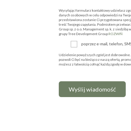
Wysyłając formularz kontaktowy udzielasz zg
danych osobowych w celu odpowiedzi na Twoje
przedstawiona zostanie Ci przygotowana specjal
treść Twojego zapytania. Podmiotem przetwar
Group sp. z o.o. Management sp. k. z siedzibą 
grupy Tree Development Group
ROZWIŃ
poprzez e-mail, telefon, S
Udzielenie powyższych zgód jest dobrowolne. P
pozwoli Ci być na bieżąco z naszą ofertą, prom
możesz z łatwością cofnąć każdą zgodę w d