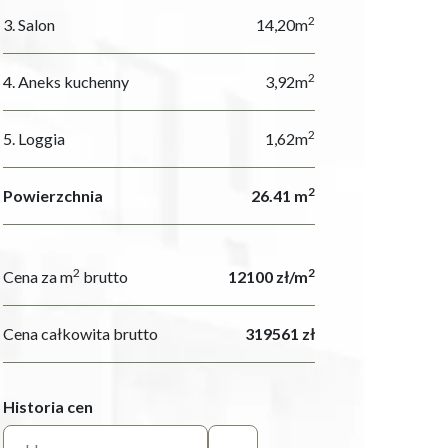
2
3. Salon
14,20m
2
4. Aneks kuchenny
3,92m
2
5. Loggia
1,62m
2
Powierzchnia
26.41 m
2
2
Cena za m
brutto
12100 zł/m
Cena całkowita brutto
319561 zł
Historia cen