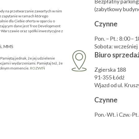
Bezpłatny parking
(zabytkowy budyne
ody na przetwarzanie zawartych w nim
 zapytanie w ramach którego
nie dla Ciebie oferta w oparciu o
Czynne
zającym dane jest Tree Development
w Warszawie oraz spółki inwestycyjne z
Pon. – Pt.: 8:00 – 
Sobota: wcześnie
MS, MMS
Biuro sprzedaż
amiętaj jednak, że jej udzielenie
ocjami i wydarzeniami. Pamiętaj też, że
owolnym momencie.
ROZWIŃ
Zgierska 188
91-355 Łódź
Wjazd od ul. Krus
Czynne
Pon.-Wt. i Czw.-Pt