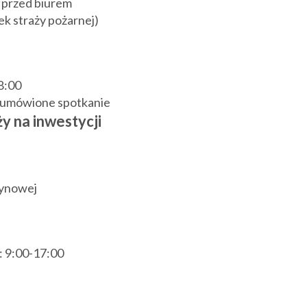
 przed biurem
k straży pożarnej)
18:00
j umówione spotkanie
y na inwestycji
zynowej
.: 9:00-17:00