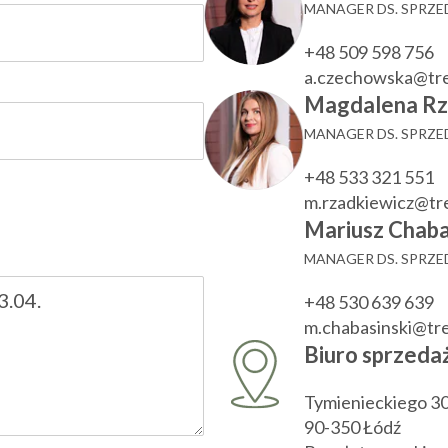
MANAGER DS. SPRZ
+48 509 598 756
a.czechowska@tr
Magdalena Rz
MANAGER DS. SPRZ
+48 533 321 551
m.rzadkiewicz@t
Mariusz Chaba
MANAGER DS. SPRZ
+48 530 639 639
m.chabasinski@t
Biuro sprzeda
Tymienieckiego 3
90-350 Łódź