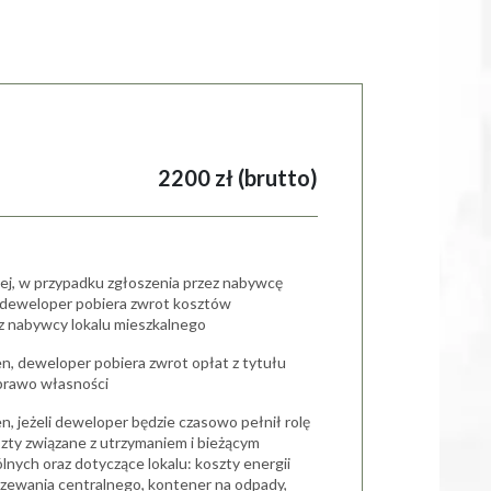
2200 zł (brutto)
iej, w przypadku zgłoszenia przez nabywcę
, deweloper pobiera zwrot kosztów
cz nabywcy lokalu mieszkalnego
en, deweloper pobiera zwrot opłat z tytułu
prawo własności
n, jeżeli deweloper będzie czasowo pełnił rolę
szty związane z utrzymaniem i bieżącym
nych oraz dotyczące lokalu: koszty energii
ogrzewania centralnego, kontener na odpady,