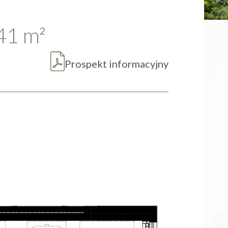
.41
m
2
Prospekt informacyjny