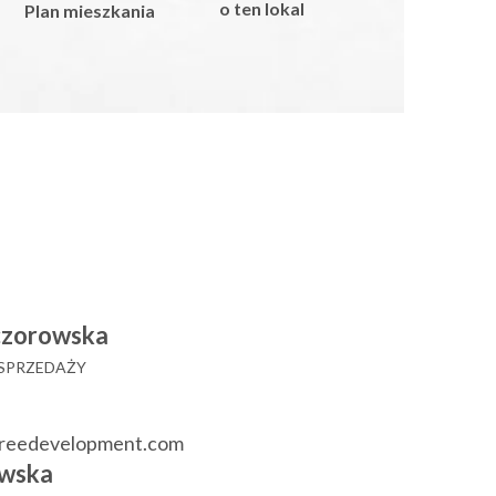
o ten lokal
Plan mieszkania
czorowska
 SPRZEDAŻY
reedevelopment.com
wska