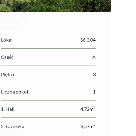
Lokal
S6.3.04
Część
A
Piętro
3
Liczba pokoi
1
2
1. Hall
4,72m
2
2. Łazienka
3,57m