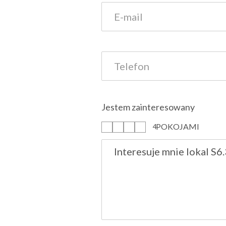
Jestem zainteresowany
POKOJAMI
1
2
3
4