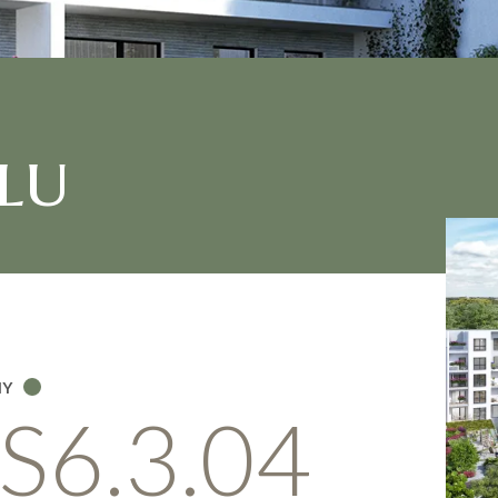
lu
NY
S6.3.04