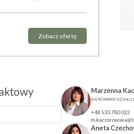
Zobacz ofertę
taktowy
Marzenna Ka
KIEROWNIK DZIAŁU
+48 533 780 022
m.kaczorowska@t
Aneta Czecho