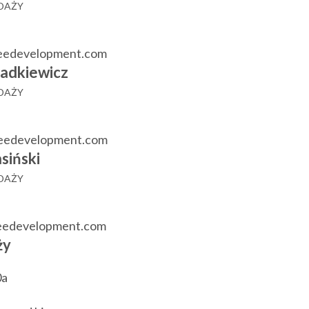
EDAŻY
eedevelopment.com
adkiewicz
EDAŻY
reedevelopment.com
siński
EDAŻY
reedevelopment.com
ży
0a