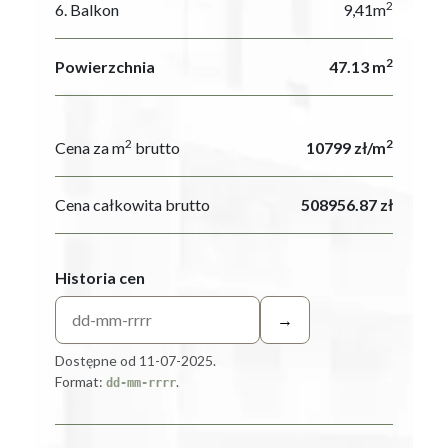
2
6. Balkon
9,41m
2
Powierzchnia
47.13 m
2
2
Cena za m
brutto
10799 zł/m
Cena całkowita brutto
508956.87 zł
Historia cen
→
Dostępne od 11-07-2025.
Format:
.
dd-mm-rrrr