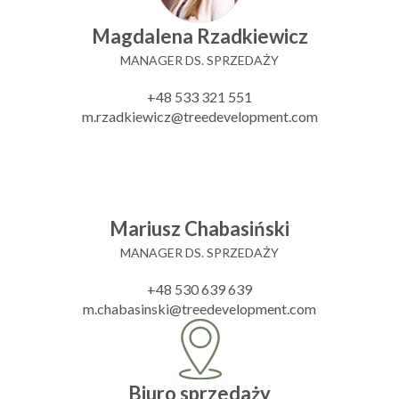
Magdalena Rzadkiewicz
MANAGER DS. SPRZEDAŻY
+48 533 321 551
m.rzadkiewicz@treedevelopment.com
Mariusz Chabasiński
MANAGER DS. SPRZEDAŻY
+48 530 639 639
m.chabasinski@treedevelopment.com
Biuro sprzedaży