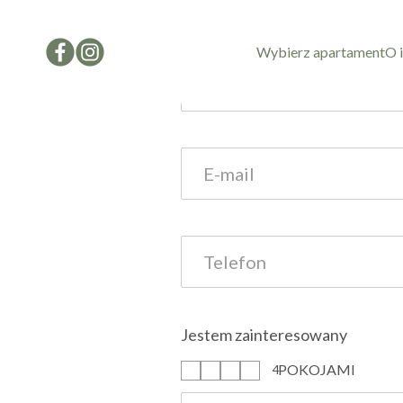
Formularz kon
Wybierz apartament
O 
Jestem zainteresowany
POKOJAMI
1
2
3
4