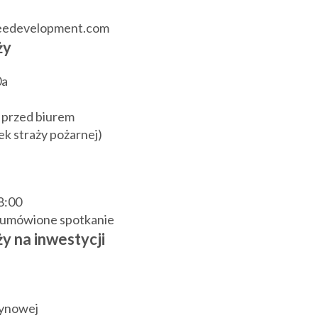
reedevelopment.com
ży
0a
 przed biurem
k straży pożarnej)
18:00
j umówione spotkanie
y na inwestycji
zynowej