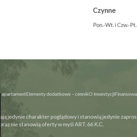
Czynne
Pon.-Wt. i Czw.-Pt
 apartament
Elementy dodatkowe – cennik
O inwestycji
Finansowa
ją jedynie charakter poglądowy i stanowią jedynie zapros
raz nie stanowią oferty w myśl ART. 66 K.C.