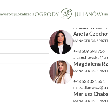
taktowy
Marzenna Ka
KIEROWNIK DZIAŁU
inwestycji
Lokalizacja
Fin
+48 533 780 022
m.kaczorowska@t
Aneta Czecho
MANAGER DS. SPRZ
+48 509 598 756
a.czechowska@tr
Magdalena Rz
MANAGER DS. SPRZ
+48 533 321 551
m.rzadkiewicz@t
Mariusz Chaba
MANAGER DS. SPRZ