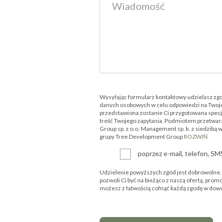
Wysyłając formularz kontaktowy udzielasz zg
danych osobowych w celu odpowiedzi na Twoje
przedstawiona zostanie Ci przygotowana specjal
treść Twojego zapytania. Podmiotem przetwar
Group sp. z o.o. Management sp. k. z siedzibą 
grupy Tree Development Group
ROZWIŃ
poprzez e-mail, telefon, S
Udzielenie powyższych zgód jest dobrowolne. P
pozwoli Ci być na bieżąco z naszą ofertą, prom
możesz z łatwością cofnąć każdą zgodę w d