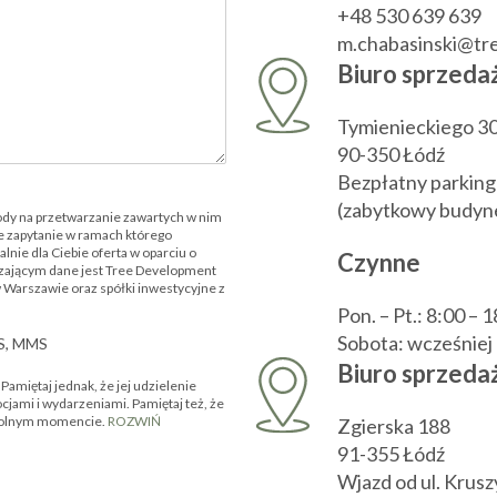
+48 530 639 639
m.chabasinski@t
Biuro sprzeda
Tymienieckiego 3
90-350 Łódź
Bezpłatny parking
(zabytkowy budyne
ody na przetwarzanie zawartych w nim
 zapytanie w ramach którego
nie dla Ciebie oferta w oparciu o
Czynne
zającym dane jest Tree Development
w Warszawie oraz spółki inwestycyjne z
Pon. – Pt.: 8:00 – 
Sobota: wcześnie
MS, MMS
Biuro sprzedaż
amiętaj jednak, że jej udzielenie
ocjami i wydarzeniami. Pamiętaj też, że
owolnym momencie.
ROZWIŃ
Zgierska 188
91-355 Łódź
Wjazd od ul. Krus