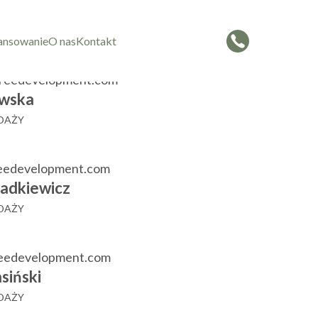
czorowska
 SPRZEDAŻY
ansowanie
O nas
Kontakt
reedevelopment.com
wska
EDAŻY
eedevelopment.com
adkiewicz
EDAŻY
reedevelopment.com
siński
EDAŻY