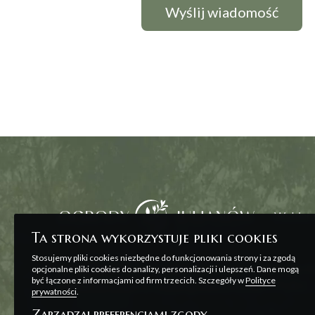
Wybierz
Ta strona wykorzystuje pliki cookies
Stosujemy pliki cookies niezbędne do funkcjonowania strony i za zgodą
Wszelkie prezentowane na stronie materiały ma
opcjonalne pliki cookies do analizy, personalizacji i ulepszeń. Dane mogą
być łączone z informacjami od firm trzecich. Szczegóły w
Polityce
zawarcia umowy, o której mowa w ART. 71 K.C. o
prywatności
.
Zarządzaj preferencjami zgody