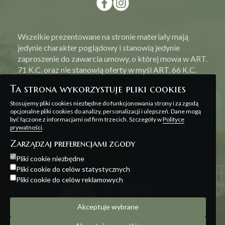
Wszelkie prezentowane na stronie materiały mają
jedynie charakter poglądowy i stanowią jedynie
zaproszenie do zawarcia umowy, o której mowa w ART.
71 K.C. oraz nie stanowią oferty w myśl ART. 66 K.C.
Ta strona wykorzystuje pliki cookies
Stosujemy pliki cookies niezbędne do funkcjonowania strony i za zgodą
opcjonalne pliki cookies do analizy, personalizacji i ulepszeń. Dane mogą
być łączone z informacjami od firm trzecich. Szczegóły w
Polityce
Polityka prywatności
prywatności
.
Zarządzaj preferencjami zgody
Projekt i realizacja:
Offteam
Pliki cookie niezbędne
Pliki cookie do celów statystycznych
Pliki cookie do celów reklamowych
Akceptuje wybrane