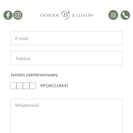
Formularz kontaktowy
Jestem zainteresowany
POKOJAMI
1
2
3
4