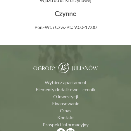
Wjazd od ul. Kruszynowej
Czynne
Pon.-Wt. i Czw.-Pt.: 9:00-17:00
Wybierz apartament
Elementy dodatkowe – cennik
O inwestycji
Finansowanie
O nas
Kontakt
Prospekt informacyjny