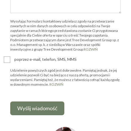
Wysyłając formularz kontaktowy udzielasz zgody na przetwarzanie
zawartych w nim danych osobowych w celu odpowiedzi na Twoje
zapytanie w ramach którego przedstawiona zostanie Ci przygotowana
specjalnie dla Ciebie oferta w oparciu o treść Twojego zapytania.
Podmiotem przetwarzającym dane jest Tree Development Group sp. z
o.o. Management sp. k. z siedzibą w Warszawie oraz spółki
inwestycyjne z grupy Tree Development Group
ROZWIŃ
poprzez e-mail, telefon, SMS, MMS
Udzielenie powyższych zgód jest dobrowolne. Pamiętaj jednak, że jej
udzielenie pozwoli Ci być na bieżąco z naszą ofertą, promocjami i
wydarzeniami. Pamiętaj też, że możesz z łatwością cofnąć każdą zgodę
w dowolnym momencie.
ROZWIŃ