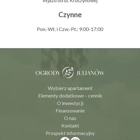
Wjazd od ul. Kruszynowej
Czynne
Pon.-Wt. i Czw.-Pt.: 9:00-17:00
Wybierz apartament
Elementy dodatkowe – cennik
O inwestycji
Finansowanie
O nas
Kontakt
Prospekt informacyjny