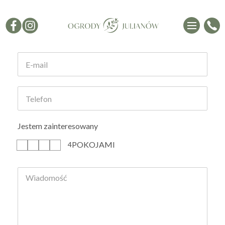
Formularz kontaktowy
Jestem zainteresowany
POKOJAMI
1
2
3
4