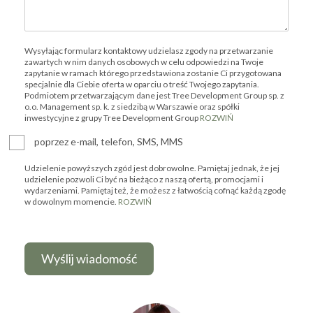
Wysyłając formularz kontaktowy udzielasz zgody na przetwarzanie
zawartych w nim danych osobowych w celu odpowiedzi na Twoje
zapytanie w ramach którego przedstawiona zostanie Ci przygotowana
specjalnie dla Ciebie oferta w oparciu o treść Twojego zapytania.
Podmiotem przetwarzającym dane jest Tree Development Group sp. z
o.o. Management sp. k. z siedzibą w Warszawie oraz spółki
inwestycyjne z grupy Tree Development Group
ROZWIŃ
poprzez e-mail, telefon, SMS, MMS
Udzielenie powyższych zgód jest dobrowolne. Pamiętaj jednak, że jej
udzielenie pozwoli Ci być na bieżąco z naszą ofertą, promocjami i
wydarzeniami. Pamiętaj też, że możesz z łatwością cofnąć każdą zgodę
w dowolnym momencie.
ROZWIŃ