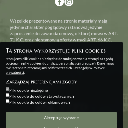
Wszelkie prezentowane na stronie materiały mają
jedynie charakter poglądowy i stanowią jedynie
zaproszenie do zawarcia umowy, o której mowa w ART.
71 K.C. oraz nie stanowią oferty w myśl ART. 66 K.C.
Ta strona wykorzystuje pliki cookies
Stosujemy pliki cookies niezbędne do funkcjonowania strony i za zgodą
opcjonalne pliki cookies do analizy, personalizacji i ulepszeń. Dane mogą
być łączone z informacjami od firm trzecich. Szczegóły w
Polityce
Polityka prywatności
prywatności
.
Zarządzaj preferencjami zgody
Projekt i realizacja:
Offteam
Pliki cookie niezbędne
Pliki cookie do celów statystycznych
Pliki cookie do celów reklamowych
Akceptuje wybrane