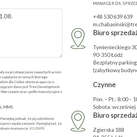
MANAGER DS. SPRZ
+48 530 639 639
m.chabasinski@t
Biuro sprzeda
Tymienieckiego 3
90-350 Łódź
Bezpłatny parking
(zabytkowy budyne
ody na przetwarzanie zawartych w nim
 zapytanie w ramach którego
nie dla Ciebie oferta w oparciu o
Czynne
zającym dane jest Tree Development
w Warszawie oraz spółki inwestycyjne z
Pon. – Pt.: 8:00 – 
Sobota: wcześnie
MS, MMS
Biuro sprzedaż
amiętaj jednak, że jej udzielenie
ocjami i wydarzeniami. Pamiętaj też, że
owolnym momencie.
ROZWIŃ
Zgierska 188