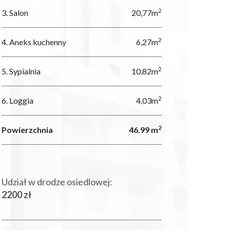
2
3. Salon
20,77m
2
4. Aneks kuchenny
6,27m
2
5. Sypialnia
10,82m
2
6. Loggia
4,03m
2
Powierzchnia
46.99 m
Udział w drodze osiedlowej:
2200 zł