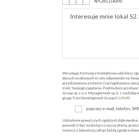
POKOJAMI
1
2
3
4
Wysyłając formularz kontaktowy udzielasz zg
danych osobowych w celu odpowiedzi na Twoje
przedstawiona zostanie Ci przygotowana specjal
treść Twojego zapytania. Podmiotem przetwar
Group sp. z o.o. Management sp. k. z siedzibą 
grupy Tree Development Group
ROZWIŃ
poprzez e-mail, telefon, S
Udzielenie powyższych zgód jest dobrowolne. P
pozwoli Ci być na bieżąco z naszą ofertą, prom
możesz z łatwością cofnąć każdą zgodę w d