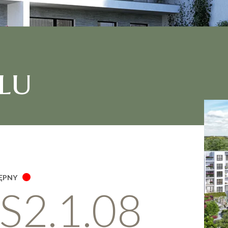
lu
ĘPNY
S2.1.08