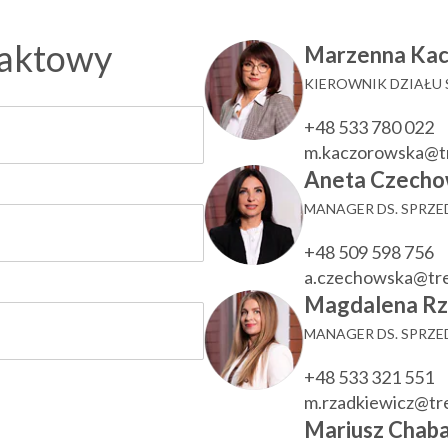
taktowy
Marzenna Ka
KIEROWNIK DZIAŁU
+48 533 780 022
m.kaczorowska@t
Aneta Czecho
MANAGER DS. SPRZ
+48 509 598 756
a.czechowska@tr
Magdalena Rz
MANAGER DS. SPRZ
+48 533 321 551
m.rzadkiewicz@t
Mariusz Chaba