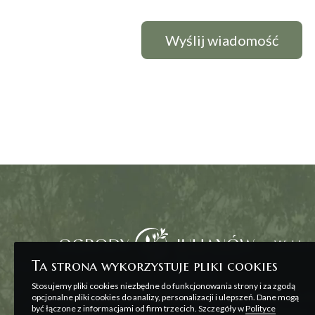
Wybierz
Ta strona wykorzystuje pliki cookies
Stosujemy pliki cookies niezbędne do funkcjonowania strony i za zgodą
Wszelkie prezentowane na stronie materiały ma
opcjonalne pliki cookies do analizy, personalizacji i ulepszeń. Dane mogą
być łączone z informacjami od firm trzecich. Szczegóły w
Polityce
zawarcia umowy, o której mowa w ART. 71 K.C. o