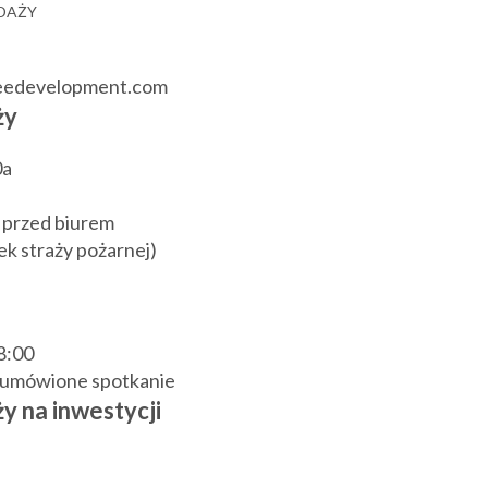
EDAŻY
reedevelopment.com
ży
0a
 przed biurem
k straży pożarnej)
18:00
j umówione spotkanie
y na inwestycji