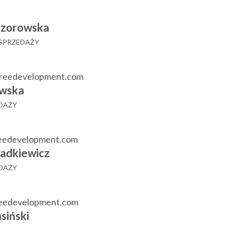
czorowska
 SPRZEDAŻY
reedevelopment.com
wska
EDAŻY
eedevelopment.com
adkiewicz
EDAŻY
reedevelopment.com
siński