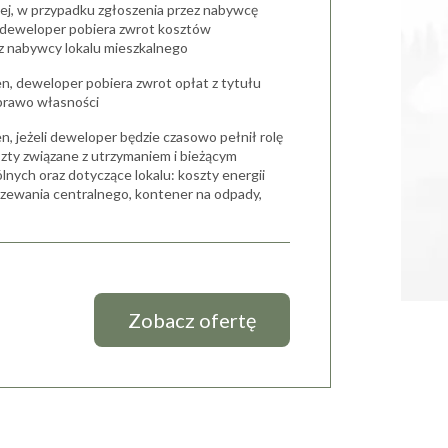
iej, w przypadku zgłoszenia przez nabywcę
, deweloper pobiera zwrot kosztów
cz nabywcy lokalu mieszkalnego
en, deweloper pobiera zwrot opłat z tytułu
prawo własności
n, jeżeli deweloper będzie czasowo pełnił rolę
szty związane z utrzymaniem i bieżącym
nych oraz dotyczące lokalu: koszty energii
ogrzewania centralnego, kontener na odpady,
Zobacz ofertę