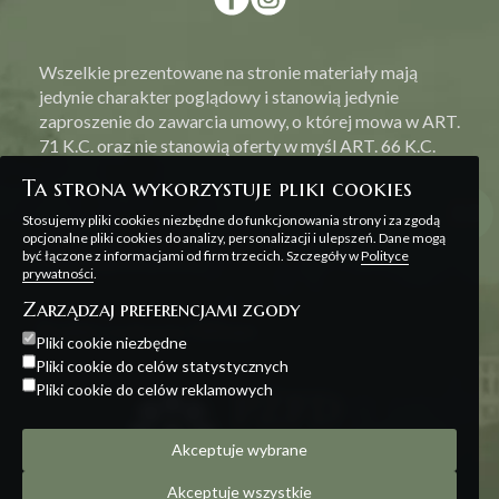
Wszelkie prezentowane na stronie materiały mają
jedynie charakter poglądowy i stanowią jedynie
zaproszenie do zawarcia umowy, o której mowa w ART.
71 K.C. oraz nie stanowią oferty w myśl ART. 66 K.C.
Ta strona wykorzystuje pliki cookies
Stosujemy pliki cookies niezbędne do funkcjonowania strony i za zgodą
opcjonalne pliki cookies do analizy, personalizacji i ulepszeń. Dane mogą
być łączone z informacjami od firm trzecich. Szczegóły w
Polityce
Polityka prywatności
prywatności
.
Zarządzaj preferencjami zgody
Projekt i realizacja:
Offteam
Pliki cookie niezbędne
Pliki cookie do celów statystycznych
Pliki cookie do celów reklamowych
Akceptuje wybrane
Akceptuje wszystkie