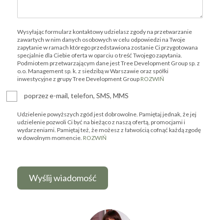
Wysyłając formularz kontaktowy udzielasz zgody na przetwarzanie
zawartych w nim danych osobowych w celu odpowiedzi na Twoje
zapytanie w ramach którego przedstawiona zostanie Ci przygotowana
specjalnie dla Ciebie oferta w oparciu o treść Twojego zapytania.
Podmiotem przetwarzającym dane jest Tree Development Group sp. z
o.o. Management sp. k. z siedzibą w Warszawie oraz spółki
inwestycyjne z grupy Tree Development Group
ROZWIŃ
poprzez e-mail, telefon, SMS, MMS
Udzielenie powyższych zgód jest dobrowolne. Pamiętaj jednak, że jej
udzielenie pozwoli Ci być na bieżąco z naszą ofertą, promocjami i
wydarzeniami. Pamiętaj też, że możesz z łatwością cofnąć każdą zgodę
w dowolnym momencie.
ROZWIŃ