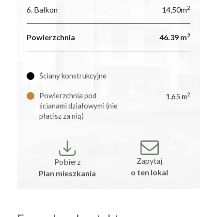
2
6. Balkon
14,50m
2
Powierzchnia
46.39 m
Ściany konstrukcyjne
Powierzchnia pod
2
1,65 m
ścianami działowymi (nie
płacisz za nią)
Zapytaj
Pobierz
o ten lokal
Plan mieszkania