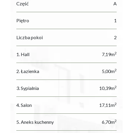
Część
A
Piętro
1
Liczba pokoi
2
2
1. Hall
7,19m
2
2. Łazienka
5,00m
2
3. Sypialnia
10,39m
2
4. Salon
17,11m
2
5. Aneks kuchenny
6,70m